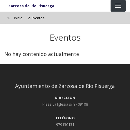
Pasar al contenido principal
Zarzosa de Río Pisuerga
Inicio
Eventos
Eventos
No hay contenido actualmente
Ayuntamiento de Zarzosa de Río Pisuerga
DIRECCIÓN
Plaza La Iglesia s/n - 09108
TELÉFONO
979130131