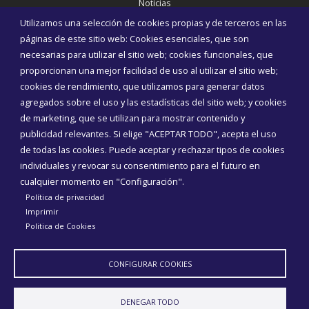
Noticias
Eventos
Utilizamos una selección de cookies propias y de terceros en las
Corporación Municipal
páginas de este sitio web: Cookies esenciales, que son
Teléfonos de interés
necesarias para utilizar el sitio web; cookies funcionales, que
proporcionan una mejor facilidad de uso al utilizar el sitio web;
INICIAR SESIÓN
cookies de rendimiento, que utilizamos para generar datos
MAPA WEB
agregados sobre el uso y las estadísticas del sitio web; y cookies
de marketing, que se utilizan para mostrar contenido y
publicidad relevantes. Si elige "ACEPTAR TODO", acepta el uso
de todas las cookies. Puede aceptar y rechazar tipos de cookies
individuales y revocar su consentimiento para el futuro en
cualquier momento en "Configuración".
Política de privacidad
Imprimir
Politica de Cookies
CONFIGURAR COOKIES
Aviso Legal
Política de privacidad
Política de Cookies
DENEGAR TODO